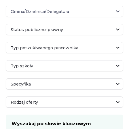
Gmina/Dzielnica/Delegatura
Gmina/Dzielnica/Delegatura
Status publiczno-prawny
Status publiczno-prawny
Typ poszukiwanego pracownika
Typ poszukiwanego pracownika
Typ szkoły
Typ szkoły
Specyfika
Specyfika
Rodzaj oferty
Rodzaj oferty
Wyszukaj po słowie kluczowym