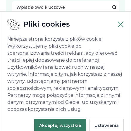
Wpisz słowo kluczowe
Pliki cookies
Szukaj oferty
Niniejsza strona korzysta z plików cookie.
Wykorzystujemy pliki cookie do
spersonalizowania treści i reklam, aby oferować
Wyczyść formularz
treści lepiej dopasowane do preferencji
użytkowników i analizować ruch w naszej
witrynie. Informacje o tym, jak korzystasz z naszej
witryny, udostępniamy partnerom
społecznościowym, reklamowym i analitycznym.
Wybierz województwo, a następnie
Partnerzy mogą połączyć te informacje z innymi
kliknij "Szukaj oferty" aby wyszukać
danymi otrzymanymi od Ciebie lub uzyskanymi
podczas korzystania z ich usług.
Akceptuj wszystkie
Ustawienia