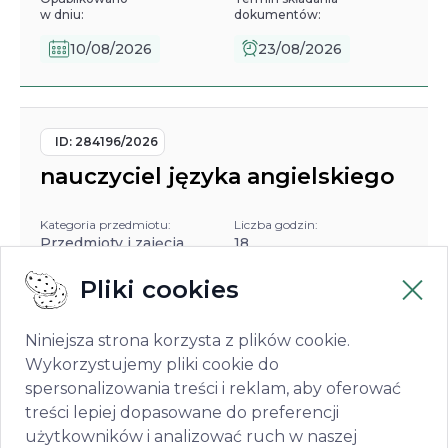
w dniu:
dokumentów:
10/08/2026
23/08/2026
ID:
284196/2026
nauczyciel języka angielskiego
Kategoria przedmiotu:
Liczba godzin:
Przedmioty i zajęcia
18
ogólnokształcące
Pliki cookies
Miejscowość:
Wrocław-Krzyki
Niniejsza strona korzysta z plików cookie.
Wykorzystujemy pliki cookie do
Opublikowano
Termin składania
spersonalizowania treści i reklam, aby oferować
w dniu:
dokumentów:
treści lepiej dopasowane do preferencji
10/08/2026
23/08/2026
użytkowników i analizować ruch w naszej