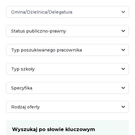
Gmina/Dzielnica/Delegatura
Gmina/Dzielnica/Delegatura
Status publiczno-prawny
Status publiczno-prawny
Typ poszukiwanego pracownika
Typ poszukiwanego pracownika
Typ szkoły
Typ szkoły
Specyfika
Specyfika
Rodzaj oferty
Rodzaj oferty
Wyszukaj po słowie kluczowym