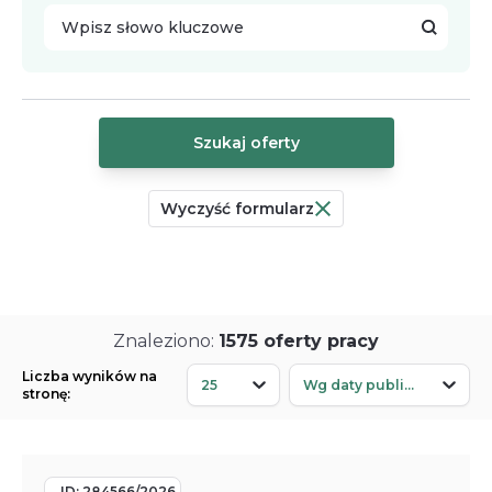
Wpisz słowo kluczowe
Szukaj oferty
Wyczyść formularz
Znaleziono:
1575
oferty
pracy
Wybierz...
Wybierz...
Liczba wyników na
25
Wg daty publikacji
stronę:
ID:
284566/2026