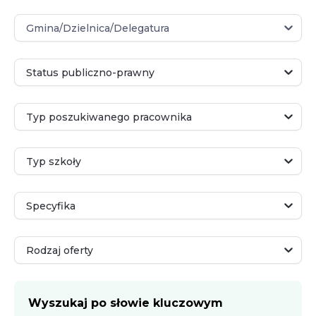
Gmina/Dzielnica/Delegatura
Gmina/Dzielnica/Delegatura
Status publiczno-prawny
Status publiczno-prawny
Typ poszukiwanego pracownika
Typ poszukiwanego pracownika
Typ szkoły
Typ szkoły
Specyfika
Specyfika
Rodzaj oferty
Rodzaj oferty
Wyszukaj po słowie kluczowym