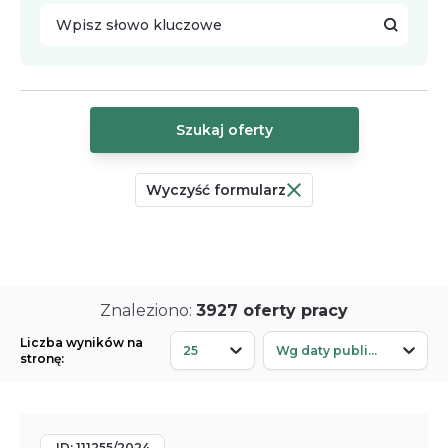
Wpisz słowo kluczowe
Szukaj oferty
Wyczyść formularz
Znaleziono:
3927
oferty
pracy
Wybierz...
Wybierz...
Liczba wyników na
25
Wg daty publikacji
stronę:
ID:
111255/2024