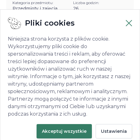
Kategoria przedmiotu:
Liczba godzin:
Przedmioty i zajęcia
26
ogólnokształcące
Pliki cookies
Miejscowość:
Radom
Niniejsza strona korzysta z plików cookie.
Wykorzystujemy pliki cookie do
Opublikowano
Termin składania
spersonalizowania treści i reklam, aby oferować
w dniu:
dokumentów:
treści lepiej dopasowane do preferencji
12/12/2025
27/08/2026
użytkowników i analizować ruch w naszej
witrynie. Informacje o tym, jak korzystasz z naszej
witryny, udostępniamy partnerom
społecznościowym, reklamowym i analitycznym.
1
2
3
4
5
6
...
157
158
Partnerzy mogą połączyć te informacje z innymi
danymi otrzymanymi od Ciebie lub uzyskanymi
podczas korzystania z ich usług.
Akceptuj wszystkie
Ustawienia
Deklaracja dostępności