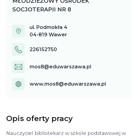
MŁODZIEŻOWY OŚRODEK
SOCJOTERAPII NR 8
ul. Podmokła
4
04-819
Wawer
226152750
mos8@eduwarszawa.pl
www.mos8@eduwarszawa.pl
Opis oferty pracy
Nauczyciel bibliotekarz w szkole podstawowej w 