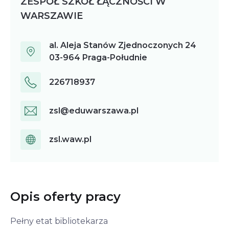
ZESPÓŁ SZKÓŁ ŁĄCZNOŚCI W
WARSZAWIE
al. Aleja Stanów Zjednoczonych
24
03-964
Praga-Południe
226718937
zsl@eduwarszawa.pl
zsl.waw.pl
Opis oferty pracy
Pełny etat bibliotekarza